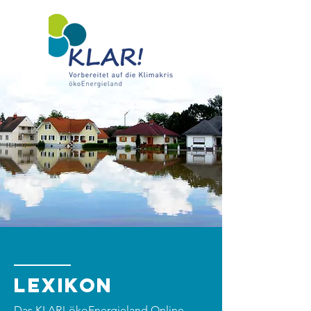
Lexikon
Das KLAR! ökoEnergieland Online-