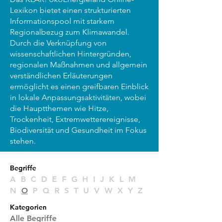
Lexikon bietet einen strukturierten
Informationspool mit starkem
Regionalbezug zum Klimawandel.
Durch die Verknüpfung von
wissenschaftlichen Hintergründen,
regionalen Maßnahmen und allgemein
verständlichen Erläuterungen
ermöglicht es einen greifbaren Einblick
in lokale Anpassungsaktivitäten, wobei
die Hauptthemen wie Hitze,
Trockenheit, Extremwetterereignisse,
Biodiversität und Gesundheit im Fokus
stehen.
Begri
ffe
A B C D E F G H I J K L M
N
O
P Q R S T U V W X Y Z
Kategorien
Alle Begriffe