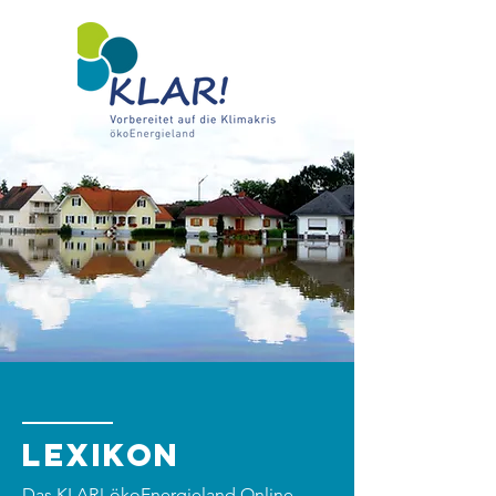
Lexikon
Das KLAR! ökoEnergieland Online-