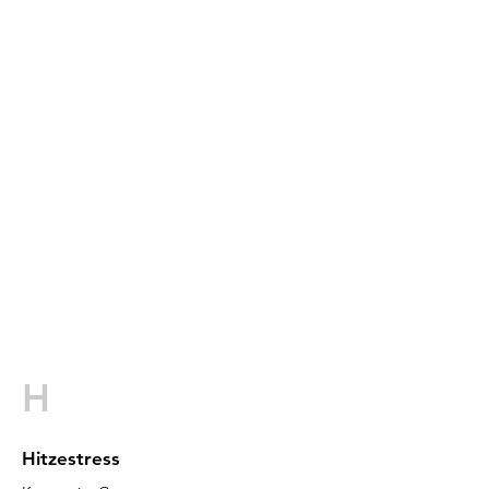
H
Hitzestress