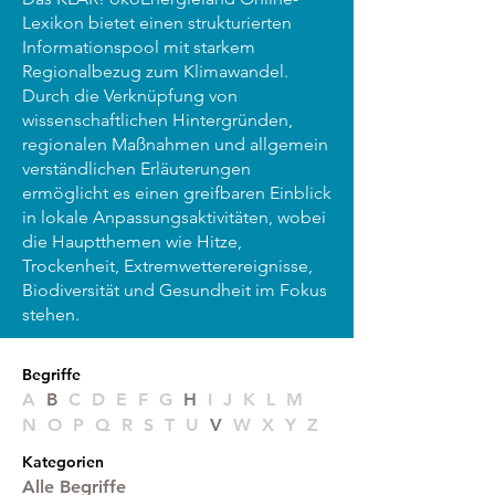
Lexikon bietet einen strukturierten
Informationspool mit starkem
Regionalbezug zum Klimawandel.
Durch die Verknüpfung von
wissenschaftlichen Hintergründen,
regionalen Maßnahmen und allgemein
verständlichen Erläuterungen
ermöglicht es einen greifbaren Einblick
in lokale Anpassungsaktivitäten, wobei
die Hauptthemen wie Hitze,
Trockenheit, Extremwetterereignisse,
Biodiversität und Gesundheit im Fokus
stehen.
Begri
ffe
A
B
C D E F G
H
I J K L M
N O P Q R S T U
V
W X Y Z
Kategorien
Alle Begriffe