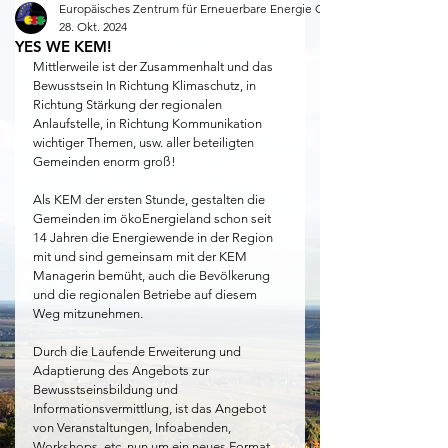
Europäisches Zentrum für Erneuerbare Energie Güssing
28. Okt. 2024
YES WE KEM!
Mittlerweile ist der Zusammenhalt und das 
Bewusstsein In Richtung Klimaschutz, in 
Richtung Stärkung der regionalen 
Anlaufstelle, in Richtung Kommunikation 
wichtiger Themen, usw. aller beteiligten 
Gemeinden enorm groß!
Als KEM der ersten Stunde, gestalten die 
Gemeinden im ökoEnergieland schon seit 
14 Jahren die Energiewende in der Region 
mit und sind gemeinsam mit der KEM 
Managerin bemüht, auch die Bevölkerung 
und die regionalen Betriebe auf diesem 
Weg mitzunehmen.
Durch die Laufende Erweiterung und 
Adaptierung des Angebots zur 
Bewusstseinsbildung und 
Informationsvermittlung, ist das Angebot 
von Veranstaltungen, Infoabenden, 
Workshops, etc. nun um ein neues Format 