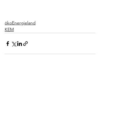
ökoEnergieland
KEM
Alle ansehen
Aktuelle Beiträge