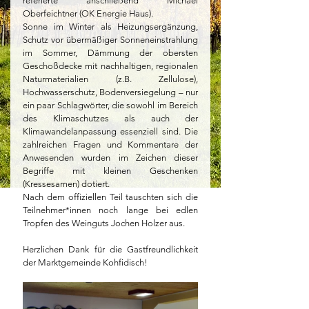
referierte anschließend Michael 
Oberfeichtner (OK Energie Haus). 
Sonne im Winter als Heizungsergänzung, 
Schutz vor übermäßiger Sonneneinstrahlung 
im Sommer, Dämmung der obersten 
Geschoßdecke mit nachhaltigen, regionalen 
Naturmaterialien (z.B. Zellulose), 
Hochwasserschutz, Bodenversiegelung – nur 
ein paar Schlagwörter, die sowohl im Bereich 
des Klimaschutzes als auch der 
Klimawandelanpassung essenziell sind. Die 
zahlreichen Fragen und Kommentare der 
Anwesenden wurden im Zeichen dieser 
Begriffe mit kleinen Geschenken 
(Kressesamen) dotiert.
Nach dem offiziellen Teil tauschten sich die 
Teilnehmer*innen noch lange bei edlen 
Tropfen des Weinguts Jochen Holzer aus.
Herzlichen Dank für die Gastfreundlichkeit 
der Marktgemeinde Kohfidisch!