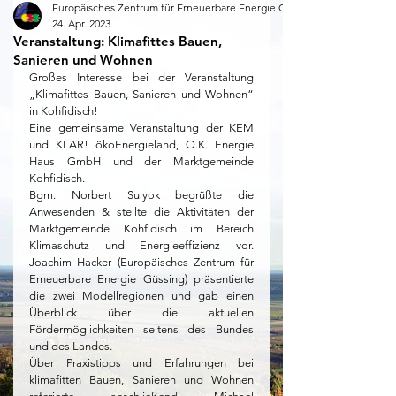
Europäisches Zentrum für Erneuerbare Energie Güssing
24. Apr. 2023
Veranstaltung: Klimafittes Bauen,
Sanieren und Wohnen
Großes Interesse bei der Veranstaltung 
„Klimafittes Bauen, Sanieren und Wohnen“ 
in Kohfidisch! 
Eine gemeinsame Veranstaltung der KEM 
und KLAR! ökoEnergieland, O.K. Energie 
Haus GmbH und der Marktgemeinde 
Kohfidisch. 
Bgm. Norbert Sulyok begrüßte die 
Anwesenden & stellte die Aktivitäten der 
Marktgemeinde Kohfidisch im Bereich 
Klimaschutz und Energieeffizienz vor. 
Joachim Hacker (Europäisches Zentrum für 
Erneuerbare Energie Güssing) präsentierte 
die zwei Modellregionen und gab einen 
Überblick über die aktuellen 
Fördermöglichkeiten seitens des Bundes 
und des Landes. 
Über Praxistipps und Erfahrungen bei 
klimafitten Bauen, Sanieren und Wohnen 