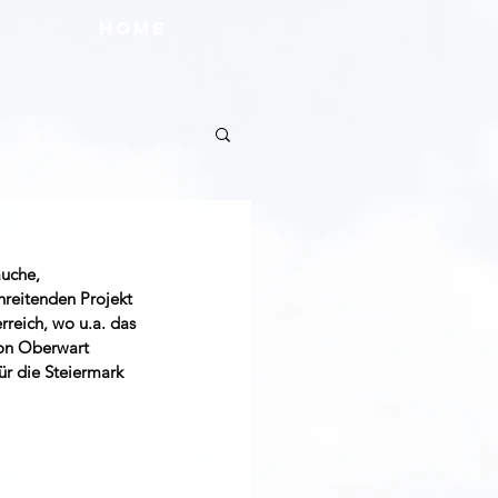
HOME
uche, 
hreitenden Projekt 
eich, wo u.a. das 
on Oberwart 
ür die Steiermark 