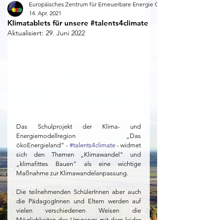
Europäisches Zentrum für Erneuerbare Energie Güssing
14. Apr. 2021
Klimatablets für unsere #talents4climate
Aktualisiert:
29. Juni 2022
Das Schulprojekt der Klima- und 
Energiemodellregion „Das 
ökoEnergieland“ - 
#talents4climate
 - widmet 
sich den Themen „Klimawandel“ und 
„klimafittes Bauen“ als eine wichtige 
Maßnahme zur Klimawandelanpassung. 
Die teilnehmenden SchülerInnen aber auch 
die PädagogInnen und Eltern werden auf 
vielen verschiedenen Weisen die 
Möglichkeiten des Umgangs mit dem leider 