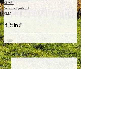
KLAR!
ökoEnergieland
KEM
Alle ansehen
Aktuelle Beiträge