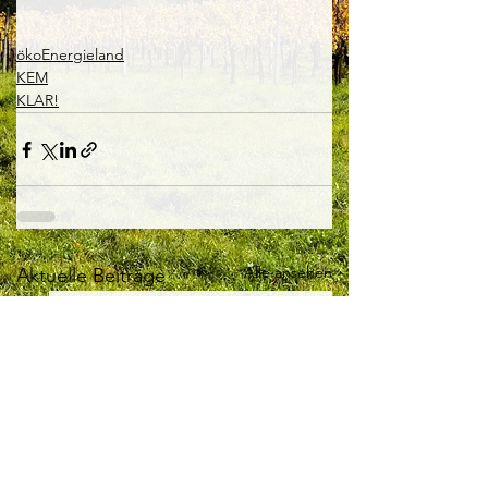
ökoEnergieland
KEM
KLAR!
Alle ansehen
Aktuelle Beiträge