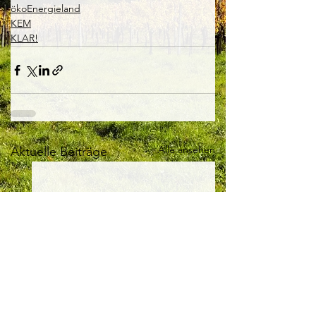
ökoEnergieland
KEM
KLAR!
Alle ansehen
Aktuelle Beiträge