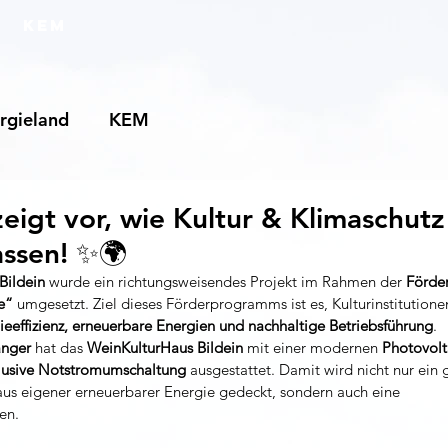
KEM
rgieland
KEM
zeigt vor, wie Kultur & Klimaschutz
ssen! ✨🌍
Bildein
 wurde ein richtungsweisendes Projekt im Rahmen der 
Förder
e“
 umgesetzt. Ziel dieses Förderprogramms ist es, Kulturinstitutionen 
ieeffizienz, erneuerbare Energien und nachhaltige Betriebsführung
.
änger
 hat das 
WeinKulturHaus Bildein
 mit einer modernen 
Photovolt
lusive Notstromumschaltung 
ausgestattet. Damit wird nicht nur ein 
aus eigener erneuerbarer Energie gedeckt, sondern auch eine 
en.