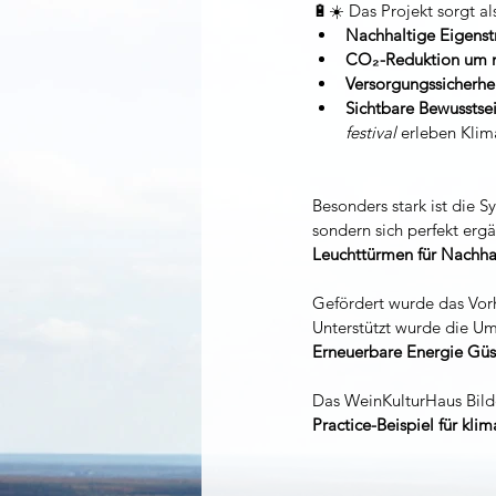
🔋☀️ Das Projekt sorgt als
Nachhaltige Eigens
CO₂-Reduktion um m
Versorgungssicherhe
Sichtbare Bewusstse
festival
 erleben Klim
Besonders stark ist die S
sondern sich perfekt erg
Leuchttürmen für Nachhal
Gefördert wurde das Vor
Unterstützt wurde die Um
Erneuerbare Energie Güs
Das WeinKulturHaus Bildei
Practice-Beispiel für klim