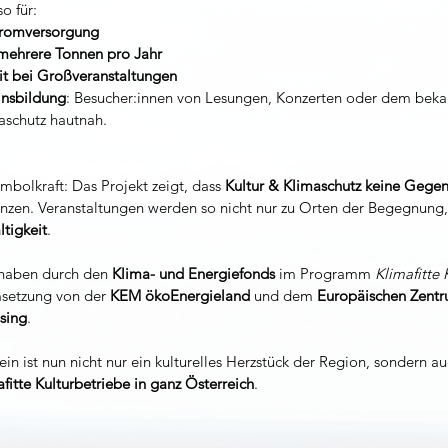
o für:
tromversorgung
ehrere Tonnen pro Jahr
it bei Großveranstaltungen
insbildung
: Besucher:innen von Lesungen, Konzerten oder dem beka
aschutz hautnah.
ymbolkraft: Das Projekt zeigt, dass 
Kultur & Klimaschutz keine Gegen
änzen. Veranstaltungen werden so nicht nur zu Orten der Begegnung,
tigkeit
.
haben durch den 
Klima- und Energiefonds
 im Programm 
Klimafitte 
setzung von der 
KEM ökoEnergieland
 und dem 
Europäischen Zentr
sing
.
n ist nun nicht nur ein kulturelles Herzstück der Region, sondern au
afitte Kulturbetriebe in ganz Österreich
.