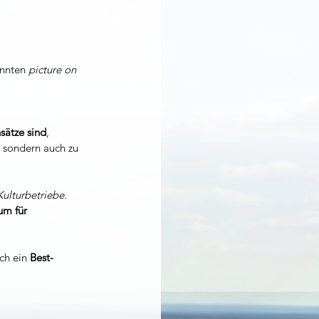
nnten 
picture on 
sätze sind
, 
 sondern auch zu 
Kulturbetriebe
. 
um für 
ch ein 
Best-