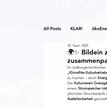
KLAR!
OEL
All Posts
KLAR!
ökoEne
30. Sept. 2025
🌍✨ Bildein 
zusammenpa
Im südburgenländischen 
„Klimafitte Kulturbetrieb
zu machen – durch 
Energ
Der 
Kulturverein Grenzg
einem 
Stromspeicher ink
jährlichen Strombedarfs 
Ausfallsicherheit
 geschaff