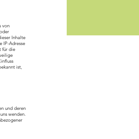
s von
 oder
eser Inhalte
e IP-Adresse
 für die
weilige
influss
bekannt ist,
en und deren
n uns wenden.
enbezogener