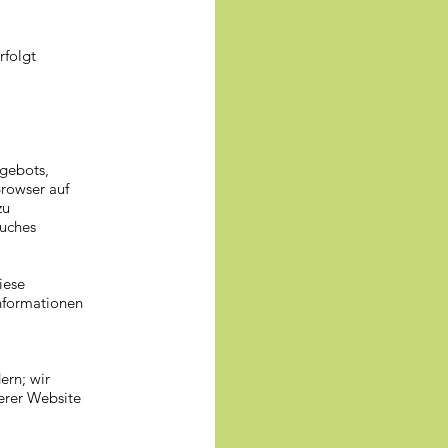
rfolgt
gebots,
Browser auf
zu
suches
iese
Informationen
ern; wir
serer Website