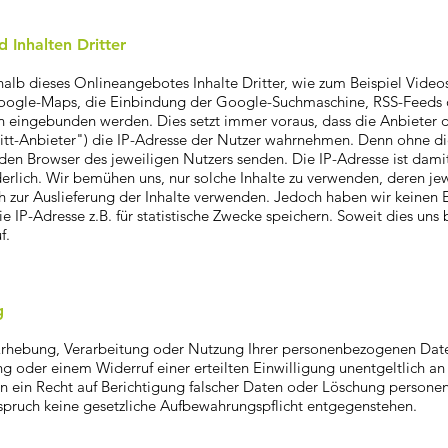
 Inhalten Dritter
alb dieses Onlineangebotes Inhalte Dritter, wie zum Beispiel Video
oogle-Maps, die Einbindung der Google-Suchmaschine, RSS-Feeds
 eingebunden werden. Dies setzt immer voraus, dass die Anbieter di
ritt-Anbieter") die IP-Adresse der Nutzer wahrnehmen. Denn ohne di
 den Browser des jeweiligen Nutzers senden. Die IP-Adresse ist damit
rderlich. Wir bemühen uns, nur solche Inhalte zu verwenden, deren je
ch zur Auslieferung der Inhalte verwenden. Jedoch haben wir keinen E
die IP-Adresse z.B. für statistische Zwecke speichern. Soweit dies uns 
f.
g
 Erhebung, Verarbeitung oder Nutzung Ihrer personenbezogenen Dat
g oder einem Widerruf einer erteilten Einwilligung unentgeltlich a
nen ein Recht auf Berichtigung falscher Daten oder Löschung person
nspruch keine gesetzliche Aufbewahrungspflicht entgegenstehen.