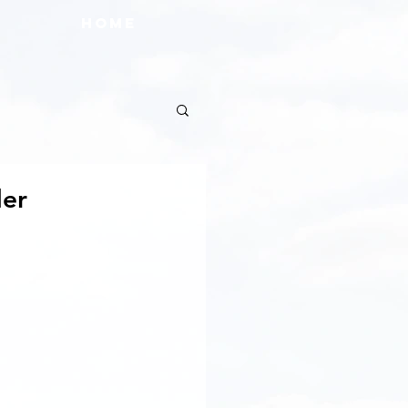
HOME
der