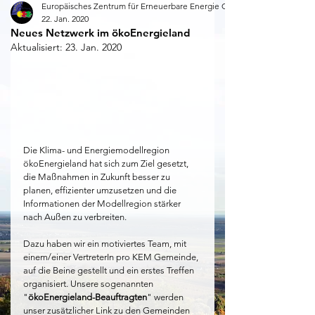
Europäisches Zentrum für Erneuerbare Energie Güssing
22. Jan. 2020
Neues Netzwerk im ökoEnergieland
Aktualisiert:
23. Jan. 2020
Die Klima- und Energiemodellregion 
ökoEnergieland hat sich zum Ziel gesetzt, 
die Maßnahmen in Zukunft besser zu 
planen, effizienter umzusetzen und die 
Informationen der Modellregion stärker 
nach Außen zu verbreiten. 
Dazu haben wir ein motiviertes Team, mit 
einem/einer VertreterIn pro KEM Gemeinde, 
auf die Beine gestellt und ein erstes Treffen 
organisiert. Unsere sogenannten 
"
ökoEnergieland-Beauftragten
" werden 
unser zusätzlicher Link zu den Gemeinden 