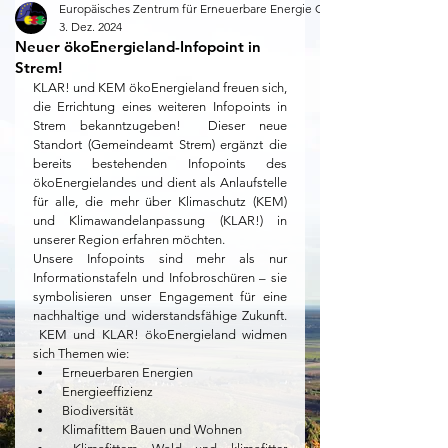
Europäisches Zentrum für Erneuerbare Energie Güssing
3. Dez. 2024
Neuer ökoEnergieland-Infopoint in
Strem!
KLAR! und KEM ökoEnergieland freuen sich, 
die Errichtung eines weiteren Infopoints in 
Strem bekanntzugeben!  Dieser neue 
Standort (Gemeindeamt Strem) ergänzt die 
bereits bestehenden Infopoints des 
ökoEnergielandes und dient als Anlaufstelle 
für alle, die mehr über Klimaschutz (KEM) 
und Klimawandelanpassung (KLAR!) in 
unserer Region erfahren möchten.
Unsere Infopoints sind mehr als nur 
Informationstafeln und Infobroschüren – sie 
symbolisieren unser Engagement für eine 
nachhaltige und widerstandsfähige Zukunft. 
 KEM und KLAR! ökoEnergieland widmen 
sich Themen wie:
 Erneuerbaren Energien
 Energieeffizienz
 Biodiversität
 Klimafittem Bauen und Wohnen