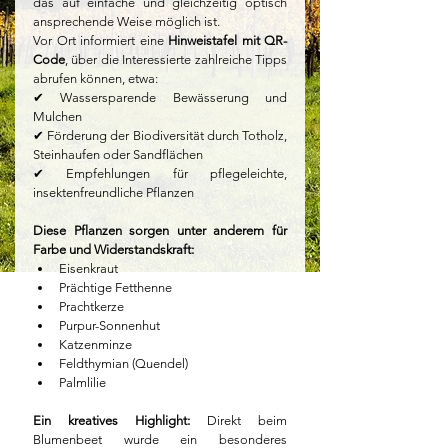
das auf einfache und gleichzeitig optisch 
ansprechende Weise möglich ist.
Vor Ort informiert eine 
Hinweistafel mit QR-
Code
, über die Interessierte zahlreiche Tipps 
abrufen können, etwa:
✔ Wassersparende Bewässerung und 
Mulchen
✔ Förderung der Biodiversität durch Totholz, 
Steinhaufen oder Sandflächen
✔ Empfehlungen für pflegeleichte, 
insektenfreundliche Pflanzen
Diese Pflanzen sorgen unter anderem für 
Farbe und Widerstandskraft:
Eisenkraut
Prächtige Fetthenne
Prachtkerze
Purpur-Sonnenhut
Katzenminze
Feldthymian (Quendel)
Palmlilie
Ein kreatives Highlight: 
Direkt beim 
Blumenbeet wurde ein besonderes 