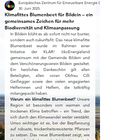
Europäisches Zentrum für Erneuerbare Energie Güssing
30. Juni 2025
Klimafittes Blumenbeet für Bildein – ein
gemeinsames Zeichen für mehr
Biodiversität und Klimaanpassung
In Bildein blüht es ab sofort nicht nur bunter, 
sondern auch zukunftsfit: Das neue klimafitte 
Blumenbeet wurde im Rahmen einer 
Initiative der KLAR! ökoEnergieland 
gemeinsam mit der Gemeinde Bildein und 
dem Verschönerungsverein Bildein gestaltet. 
Ein herzliches Dankeschön gilt allen 
Beteiligten, allen voran Obfrau Cilli 
Geißegger sowie den vielen engagierten 
Helferinnen und Helfern, die tatkräftig 
mitangepackt haben.
Warum ein klimafittes Blumenbeet? 
Unsere 
Region ist besonders vom warmen und 
trockenen Klima betroffen – ein Trend, der 
sich durch den Klimawandel weiter verstärkt. 
Umso wichtiger ist es, bei der Bepflanzung 
auf robuste, trockenheitsresistente Pflanzen 
zu setzen. Das neue Blumenbeet zeigt, wie 