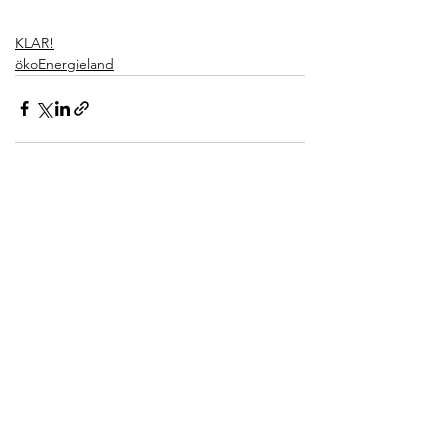
KLAR!
ökoEnergieland
Alle ansehen
Aktuelle Beiträge