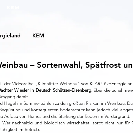
KEM
rgieland
KEM
Weinbau – Sortenwahl, Spätfrost un
eil der Videoreihe „Klimafitter Weinbau“ von KLAR! ökoEnergieland
chter Wiesler in Deutsch Schützen-Eisenberg
, über die zunehmen
 Umgang damit.
nd Hagel im Sommer zählen zu den größten Risiken im Weinbau. Durc
Begrünung und konsequenten Bodenschutz kann jedoch viel abgefe
tige Aufbau von Humus und die Stärkung der Reben im Vordergrund.
: Wer nachhaltig und biologisch wirtschaftet, sorgt nicht nur für 
fähigkeit im Betrieb.