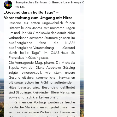
Europäisches Zentrum für Erneuerbare Energie Güssing
28. Mai
„Gesund durch heiße Tage“ –
Veranstaltung zum Umgang mit Hitze
Passend zur ersten ungewöhnlich frühen 
Hitzewelle des Jahres mit mehreren Tagen 
um und über 30 Grad sowie den damit leider 
verbundenen schweren Sturmereignissen im 
ökoEnergieland fand die KLAR! 
ökoEnergieland-Veranstaltung „Gesund 
durch heiße Tage“ im ÖJAB-Haus St. 
Franziskus in Güssing statt.
Die Vortragende Mag. pharm. Dr. Michaela 
Stipsits von der Diana Apotheke Güssing 
zeigte eindrucksvoll, wie stark unsere 
Gesundheit durch sommerliche – inzwischen 
oft sogar schon im Frühling auftretende – 
Hitze belastet wird. Besonders gefährdet 
sind Säuglinge, Kleinkinder, ältere Menschen 
sowie chronisch kranke Personen.
Im Rahmen des Vortrags wurden zahlreiche 
praktische Maßnahmen vorgestellt, wie man 
sich und das eigene Wohnumfeld besser an 