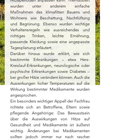
Hitzeperioden anpassen kann. Thematisiert 
wurden unter anderem einfache 
Maßnahmen des klimafitten Bauens und 
Wohnens wie Beschattung, Nachtlüftung 
und Begrünung. Ebenso wurden wichtige 
Verhaltensregeln wie ausreichendes und 
richtiges Trinken, leichte Ernährung, 
passende Kleidung sowie eine angepasste 
Tagesplanung erläutert.
Darüber hinaus wurde erklärt, wie sich 
bestimmte Erkrankungen – etwa Herz-
Kreislauf-Erkrankungen, neurologische oder 
psychische Erkrankungen sowie Diabetes – 
bei großer Hitze verändern können. Auch die 
Auswirkungen hoher Temperaturen auf die 
Wirkung bestimmter Medikamente wurden 
angesprochen.
Ein besonders wichtiger Appell der Fachfrau 
richtete sich an Betroffene, Eltern sowie 
pflegende Angehörige: Das Bewusstsein 
über die Auswirkungen von Hitze auf 
Gesundheit und Medikamente ist äußerst 
wichtig. Änderungen bei Medikamenten 
sollten jedoch immer nur nach rascher 