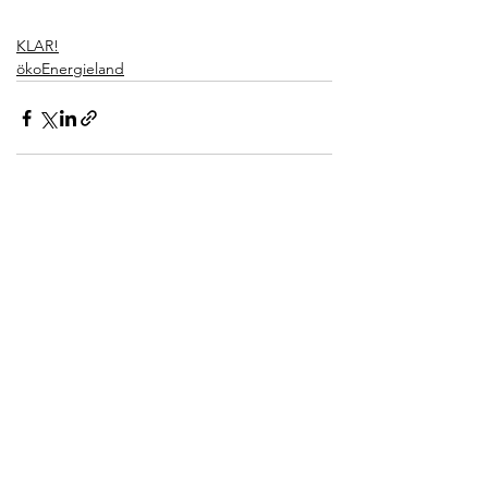
KLAR!
ökoEnergieland
Alle ansehen
Aktuelle Beiträge