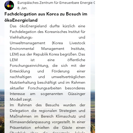
Europäisches Zentrum für Erneuerbare Energie Güssing
8. Jan.
Fachdelegation aus Korea zu Besuch im
ökoEnergieland
Das ökoEnergieland durfte kürzlich eine 
Fachdelegation des Koreanisches Institut für 
Viehhaltungs- und 
Umweltmanagement (Korea Livestock 
Environmental Management Institute, 
LEM) aus der Republik Korea begrüßen. Das 
LEM ist eine öffentliche 
Forschungseinrichtung, die sich mit der 
Entwicklung und Förderung einer 
nachhaltigen und umweltverträglichen 
Nutztierhaltung beschäftigt und im Rahmen 
aktueller Forschungsarbeiten besonderes 
Interesse am sogenannten Güssinger 
Modell zeigt.
Im Rahmen des Besuchs wurden der 
Delegation die regionalen Strategien und 
Maßnahmen im Bereich Klimaschutz und 
Klimawandelanpassung vorgestellt. In einer 
Präsentation erhielten die Gäste einen 