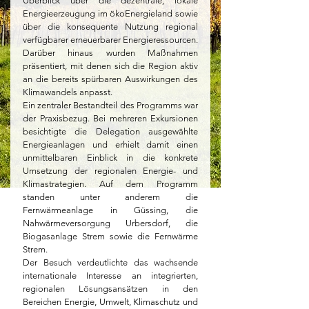
Überblick über die dezentrale, lokale 
Energieerzeugung im ökoEnergieland sowie 
über die konsequente Nutzung regional 
verfügbarer erneuerbarer Energieressourcen. 
Darüber hinaus wurden Maßnahmen 
präsentiert, mit denen sich die Region aktiv 
an die bereits spürbaren Auswirkungen des 
Klimawandels anpasst.
Ein zentraler Bestandteil des Programms war 
der Praxisbezug. Bei mehreren Exkursionen 
besichtigte die Delegation ausgewählte 
Energieanlagen und erhielt damit einen 
unmittelbaren Einblick in die konkrete 
Umsetzung der regionalen Energie- und 
Klimastrategien. Auf dem Programm 
standen unter anderem die 
Fernwärmeanlage in Güssing, die 
Nahwärmeversorgung Urbersdorf, die 
Biogasanlage Strem sowie die Fernwärme 
Strem.
Der Besuch verdeutlichte das wachsende 
internationale Interesse an integrierten, 
regionalen Lösungsansätzen in den 
Bereichen Energie, Umwelt, Klimaschutz und 