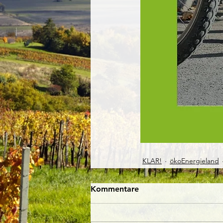
KLAR!
ökoEnergieland
Kommentare