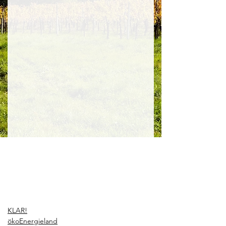
KLAR!
ökoEnergieland