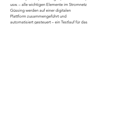
usw. – alle wichtigen Elemente im Stromnetz 
Güssing werden auf einer digitalen 
Plattform zusammengeführt und 
automatisiert gesteuert – ein Testlauf für das 
Energiesystem der Zukunft.
ökoEnergieland
KEM
Alle ansehen
Aktuelle Beiträge